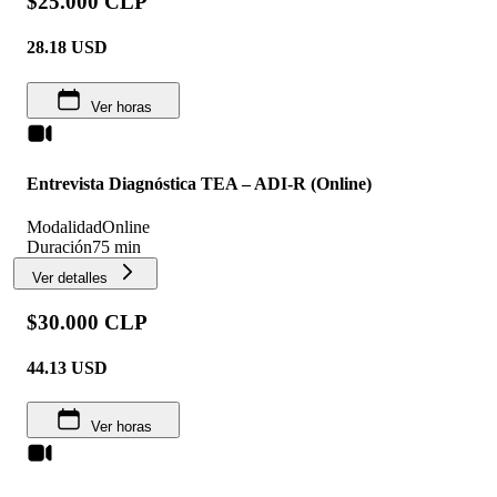
$25.000 CLP
28.18
USD
Ver horas
Entrevista Diagnóstica TEA – ADI-R (Online)
Modalidad
Online
Duración
75 min
Ver detalles
$30.000 CLP
44.13
USD
Ver horas