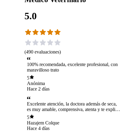
5.0
(
490
evaluaciones
)
100% recomendada, excelente profesional, con
maravilloso trato
5
Anónima
Hace 2 días
Excelente atención, la doctora además de seca,
es muy amable, comprensiva, atenta y te explica
genial todo. Recomiendo totalmente.
5
Hazajem Colque
Hace 4 días