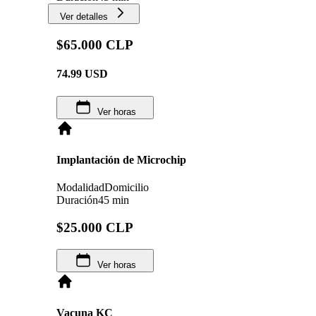
Ver detalles
$65.000 CLP
74.99
USD
Ver horas
Implantación de Microchip
Modalidad
Domicilio
Duración
45 min
$25.000 CLP
Ver horas
Vacuna KC