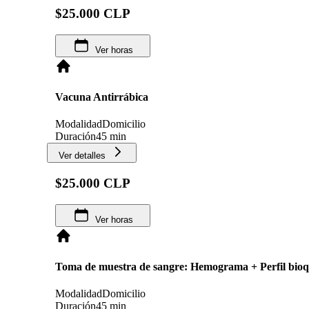
$25.000 CLP
Ver horas
Vacuna Antirrábica
Modalidad
Domicilio
Duración
45 min
Ver detalles
$25.000 CLP
Ver horas
Toma de muestra de sangre: Hemograma + Perfil bio
Modalidad
Domicilio
Duración
45 min