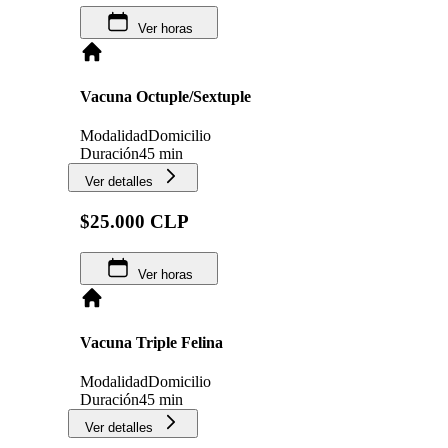
Ver horas
Vacuna Octuple/Sextuple
Modalidad
Domicilio
Duración
45 min
Ver detalles
$25.000 CLP
Ver horas
Vacuna Triple Felina
Modalidad
Domicilio
Duración
45 min
Ver detalles