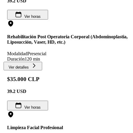
39.2
USD
Ver horas
Rehabilitación Post Operatoria Corporal (Abdominoplastia,
Liposucción, Vaser, HD, etc.)
Modalidad
Presencial
Duración
120 min
Ver detalles
$35.000 CLP
39.2
USD
Ver horas
Limpieza Facial Profesional