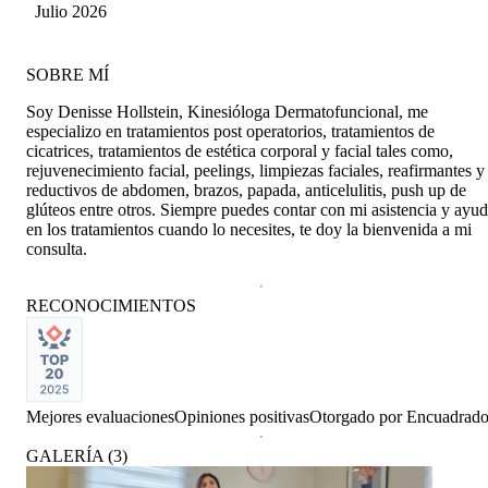
Gómez Carril
Julio 2026
SOBRE MÍ
Soy Denisse Hollstein, Kinesióloga Dermatofuncional, me
especializo en tratamientos post operatorios, tratamientos de
cicatrices, tratamientos de estética corporal y facial tales como,
rejuvenecimiento facial, peelings, limpiezas faciales, reafirmantes y
reductivos de abdomen, brazos, papada, anticelulitis, push up de
glúteos entre otros. Siempre puedes contar con mi asistencia y ayu
en los tratamientos cuando lo necesites, te doy la bienvenida a mi
consulta.
RECONOCIMIENTOS
Mejores evaluaciones
Opiniones positivas
Otorgado por
Encuadrad
GALERÍA
(
3
)