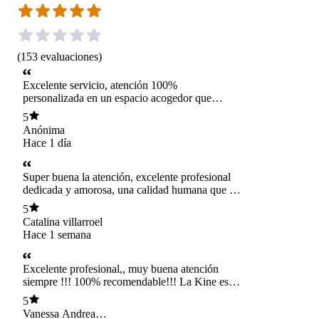
(
153
evaluaciones
)
Excelente servicio, atención 100%
personalizada en un espacio acogedor que
permite disfrutar al maximo de la recuperación
5
post operatoria La kinesiologa muy profesional
Anónima
con una experiencia que se nota en su trabajo el
Hace 1 día
cual se ve que lo hace con mucha vocacion
Super buena la atención, excelente profesional
dedicada y amorosa, una calidad humana que se
agradece, 1000 veces recomendada
5
Catalina villarroel
Hace 1 semana
Excelente profesional,, muy buena atención
siempre !!! 100% recomendable!!! La Kine es
sequisima!!!
5
Vanessa Andrea