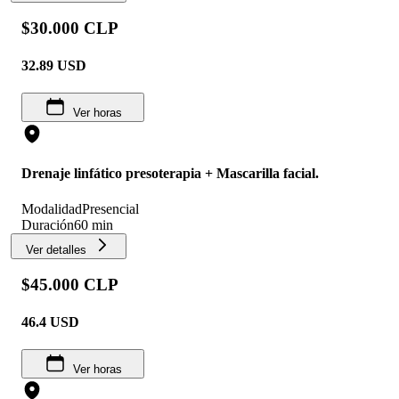
$30.000 CLP
32.89
USD
Ver horas
Drenaje linfático presoterapia + Mascarilla facial.
Modalidad
Presencial
Duración
60 min
Ver detalles
$45.000 CLP
46.4
USD
Ver horas