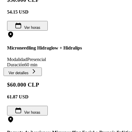
54.15
USD
Ver horas
Microneedling Hidraglow + Hidralips
Modalidad
Presencial
Duración
60 min
Ver detalles
$60.000 CLP
61.87
USD
Ver horas