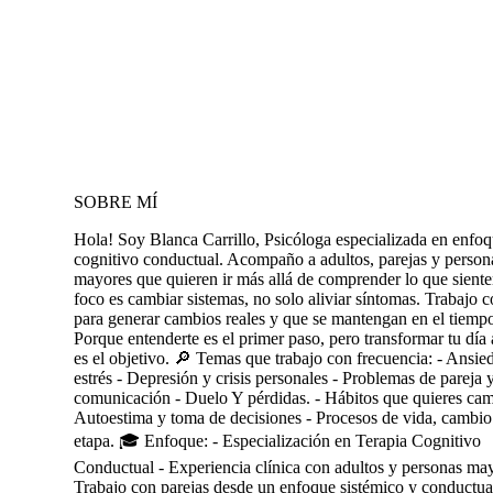
SOBRE MÍ
Hola! Soy Blanca Carrillo, Psicóloga especializada en enfo
cognitivo conductual. Acompaño a adultos, parejas y person
mayores que quieren ir más allá de comprender lo que sient
foco es cambiar sistemas, no solo aliviar síntomas. Trabajo c
para generar cambios reales y que se mantengan en el tiemp
Porque entenderte es el primer paso, pero transformar tu día 
es el objetivo. 🔎 Temas que trabajo con frecuencia: - Ansie
estrés - Depresión y crisis personales - Problemas de pareja 
comunicación - Duelo Y pérdidas. - Hábitos que quieres cam
Autoestima y toma de decisiones - Procesos de vida, cambio
etapa. 🎓 Enfoque: - Especialización en Terapia Cognitivo
Conductual - Experiencia clínica con adultos y personas may
Trabajo con parejas desde un enfoque sistémico y conductua