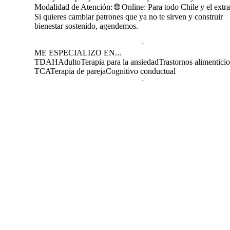
Modalidad de Atención: 🌐 Online: Para todo Chile y el extr
Si quieres cambiar patrones que ya no te sirven y construir
bienestar sostenido, agendemos.
ME ESPECIALIZO EN...
TDAH
Adulto
Terapia para la ansiedad
Trastornos alimenticio
TCA
Terapia de pareja
Cognitivo conductual