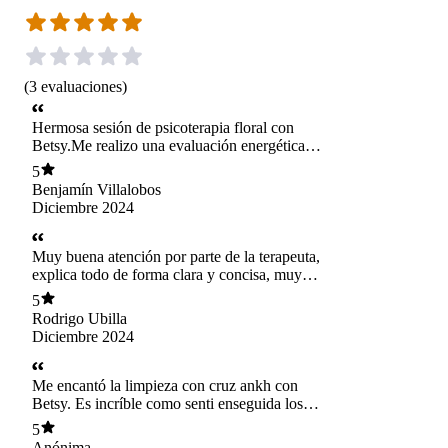
(
3
evaluaciones
)
Hermosa sesión de psicoterapia floral con
Betsy.Me realizo una evaluación energética
completa y un ejercicio de conexión que me dio
5
mucha calma.Me dio el detalle de las esencias
Benjamín Villalobos
florales que van en mi fórmula personalizada y
Diciembre 2024
cada una de ellas me hizo mucho sentido. Me
siento muy aliviado y tranquilo. La recomiendo.
Muy buena atención por parte de la terapeuta,
explica todo de forma clara y concisa, muy
empática y amable. Recomiendo sus servicios.
5
Rodrigo Ubilla
Diciembre 2024
Me encantó la limpieza con cruz ankh con
Betsy. Es incríble como senti enseguida los
beneficios.LLevaba meses con insomnio
5
crónico y dolores de cabeza intensos. Ahora me
Anónima