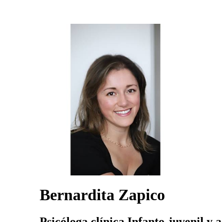
Bernardita Zapico
Psicóloga clínica Infanto-juvenil y 