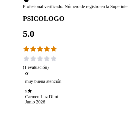
Profesional verificado. Número de registro en la Superin
PSICOLOGO
5.0
(
1
evaluación
)
muy buena atención
5
Carmen Luz Dimter
Campos
Junio 2026