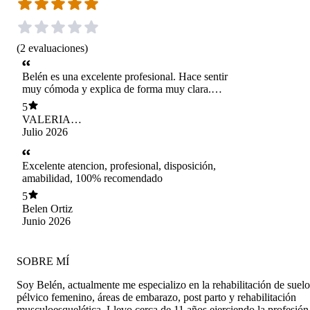
(
2
evaluaciones
)
Belén es una excelente profesional. Hace sentir
muy cómoda y explica de forma muy clara.
100% recomendable
5
VALERIA
ANDREA RUIZ
Julio 2026
NOVOA
Excelente atencion, profesional, disposición,
amabilidad, 100% recomendado
5
Belen Ortiz
Junio 2026
SOBRE MÍ
Soy Belén, actualmente me especializo en la rehabilitación de suelo
pélvico femenino, áreas de embarazo, post parto y rehabilitación
musculoesquelética. Llevo cerca de 11 años ejerciendo la profesión