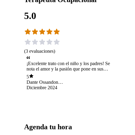
5.0
(
3
evaluaciones
)
¡Excelente trato con el niño y los padres! Se
nota el amor y la pasión que pone en sus
terapias, super recomendada 🥰
5
Dante Ossandon
Castro
Diciembre 2024
Agenda tu hora