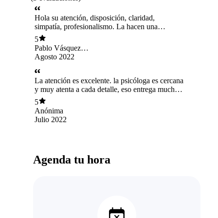
Hola su atención, disposición, claridad,
simpatía, profesionalismo. La hacen una
excelente profesional 👍 100% recomendada.
5
Pablo Vásquez
Escobar
Agosto 2022
La atención es excelente. la psicóloga es cercana
y muy atenta a cada detalle, eso entrega mucha
confianza y sensación de estar siendo realmente
5
escuchada, crea una ambiente grato y de
Anónima
tranquilidad.
Julio 2022
Agenda tu hora