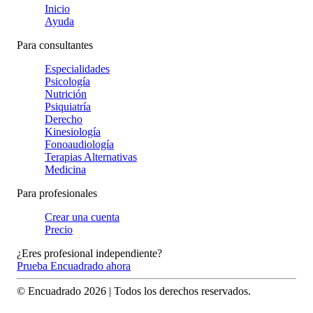
Inicio
Ayuda
Para consultantes
Especialidades
Psicología
Nutrición
Psiquiatría
Derecho
Kinesiología
Fonoaudiología
Terapias Alternativas
Medicina
Para profesionales
Crear una cuenta
Precio
¿Eres profesional independiente?
Prueba Encuadrado ahora
© Encuadrado
2026
| Todos los derechos reservados.