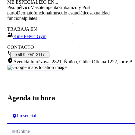
ME ESPECIALIZO EN...
Piso pélvico
Masoterapeuta
Embarazo y Post
parto
Dermatofuncional
músculo esquelético
sexualidad
funcional
pilates
TRABAJA EN
Kine Pelvic Gym
CONTACTO
+56
9
9941
3117
Avenida Irarrázaval 2821, Ñuñoa, Chile
.
Oficina 1222, torre B
Agenda tu hora
Presencial
Online