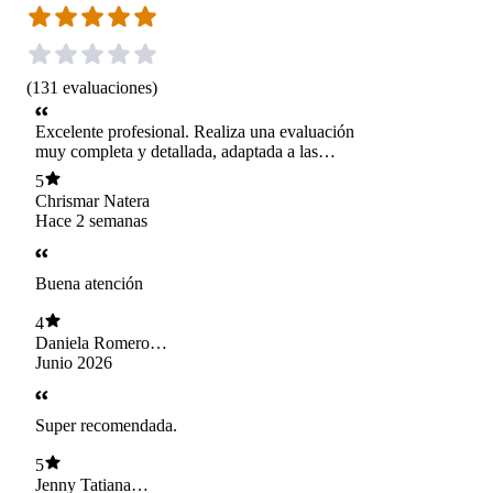
(
131
evaluaciones
)
Excelente profesional. Realiza una evaluación
muy completa y detallada, adaptada a las
necesidades de cada tratamiento de kinesiología.
5
Me encantó su trato, ya que fue muy cercana,
Chrismar Natera
amable y profesional en todo momento. La
Hace 2 semanas
recomiendo al 100%.
Buena atención
4
Daniela Romero
Flores
Junio 2026
Super recomendada.
5
Jenny Tatiana