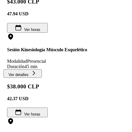
$43.000 CLP
47.94
USD
Ver horas
Sesión Kinesiología Músculo Esquelético
Modalidad
Presencial
Duración
45 min
Ver detalles
$38.000 CLP
42.37
USD
Ver horas