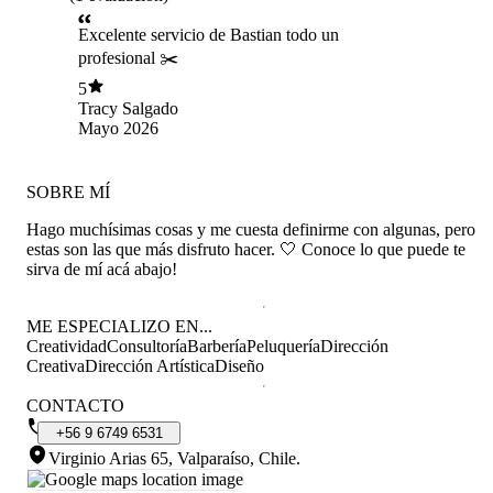
Excelente servicio de Bastian todo un
profesional ✂️
5
Tracy Salgado
Mayo 2026
SOBRE MÍ
Hago muchísimas cosas y me cuesta definirme con algunas, pero
estas son las que más disfruto hacer. 🤍 Conoce lo que puede te
sirva de mí acá abajo!
ME ESPECIALIZO EN...
Creatividad
Consultoría
Barbería
Peluquería
Dirección
Creativa
Dirección Artística
Diseño
CONTACTO
+56
9
6749
6531
Virginio Arias 65, Valparaíso, Chile
.