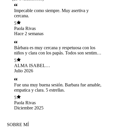
Impecable como siempre. Muy asertiva y
cercana.
5
Paola Rivas
Hace 2 semanas
Bárbara es muy cercana y respetuosa con los
niños y clara con los papás. Todos son sentimos
cómodos en el proceso.
5
ALMA ISABEL
MARIN RIVAS
Julio 2026
Fue una muy buena sesión. Barbara fue amable,
empatica y clara. 5 estrellas.
5
Paola Rivas
Diciembre 2025
SOBRE MÍ