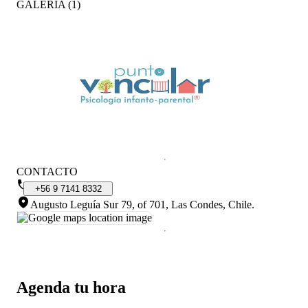
GALERÍA
(
1
)
CONTACTO
+56
9
7141
8332
Augusto Leguía Sur 79, of 701, Las Condes, Chile
.
Agenda tu hora