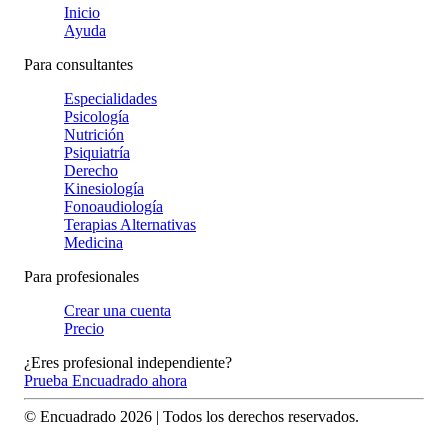
Inicio
Ayuda
Para consultantes
Especialidades
Psicología
Nutrición
Psiquiatría
Derecho
Kinesiología
Fonoaudiología
Terapias Alternativas
Medicina
Para profesionales
Crear una cuenta
Precio
¿Eres profesional independiente?
Prueba Encuadrado ahora
© Encuadrado
2026
| Todos los derechos reservados.