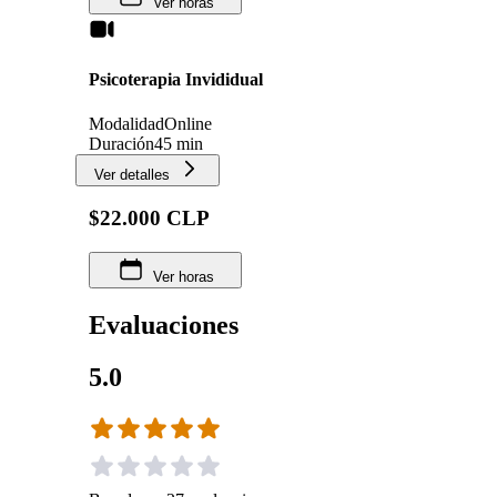
Ver horas
Psicoterapia Invididual
Modalidad
Online
Duración
45 min
Ver detalles
$22.000 CLP
Ver horas
Evaluaciones
5.0