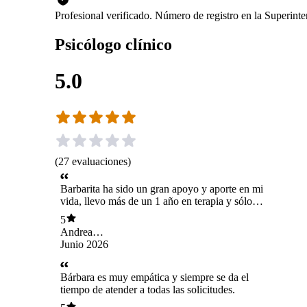
Profesional verificado. Número de registro en la Superin
Psicólogo clínico
5.0
(
27
evaluaciones
)
Barbarita ha sido un gran apoyo y aporte en mi
vida, llevo más de un 1 año en terapia y sólo
tengo palabras de elogios para ella, es una gran
5
profesional.
Andrea
Norambuena
Junio 2026
Bárbara es muy empática y siempre se da el
tiempo de atender a todas las solicitudes.