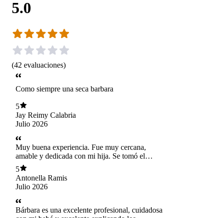
5.0
(
42
evaluaciones
)
Como siempre una seca barbara
5
Jay Reimy Calabria
Julio 2026
Muy buena experiencia. Fue muy cercana,
amable y dedicada con mi hija. Se tomó el
tiempo para evaluarla con calma, explicar todo
5
de forma clara y responder nuestras dudas. Nos
Antonella Ramis
dio mucha tranquilidad y confianza. La
Julio 2026
recomiendo totalmente.
Bárbara es una excelente profesional, cuidadosa