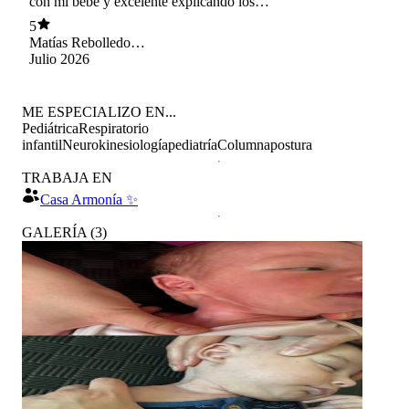
con mi bebé y excelente explicando los
ejercicios que necesita
5
Matías Rebolledo
Langevin
Julio 2026
ME ESPECIALIZO EN...
Pediátrica
Respiratorio
infantil
Neurokinesiología
pediatría
Columna
postura
TRABAJA EN
Casa Armonía ✨
GALERÍA
(
3
)