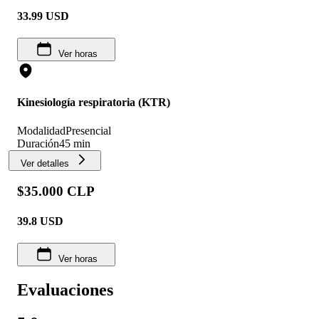
33.99
USD
Ver horas
Kinesiología respiratoria (KTR)
Modalidad
Presencial
Duración
45 min
Ver detalles
$35.000 CLP
39.8
USD
Ver horas
Evaluaciones