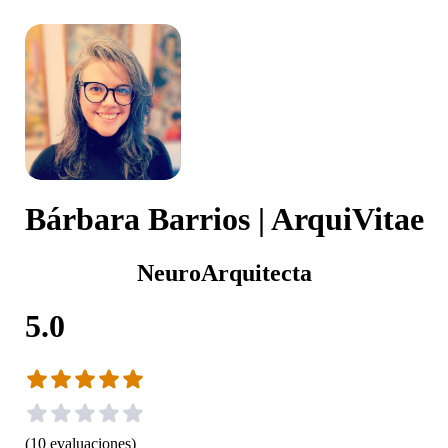
Bárbara Barrios | ArquiVitae
NeuroArquitecta
5.0
(
10
evaluaciones
)