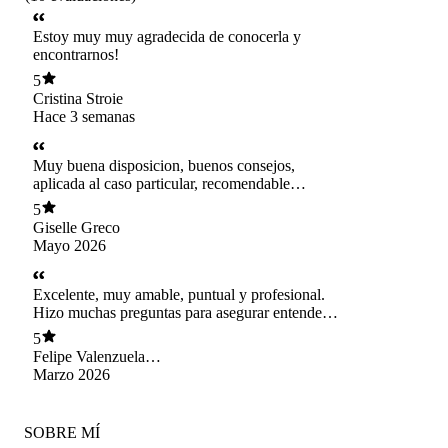
Estoy muy muy agradecida de conocerla y
encontrarnos!
5
Cristina Stroie
Hace 3 semanas
Muy buena disposicion, buenos consejos,
aplicada al caso particular, recomendable
completamente!
5
Giselle Greco
Mayo 2026
Excelente, muy amable, puntual y profesional.
Hizo muchas preguntas para asegurar entender
bien nuestras necesidades y se dio el tiempo de
5
escuchar nuestro proyecto y desde ahí comenzar
Felipe Valenzuela
a proponer mejoras.
Goring
Marzo 2026
SOBRE MÍ