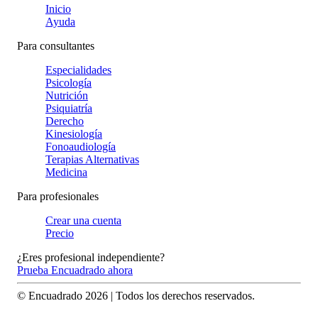
Inicio
Ayuda
Para consultantes
Especialidades
Psicología
Nutrición
Psiquiatría
Derecho
Kinesiología
Fonoaudiología
Terapias Alternativas
Medicina
Para profesionales
Crear una cuenta
Precio
¿Eres profesional independiente?
Prueba Encuadrado ahora
© Encuadrado
2026
| Todos los derechos reservados.