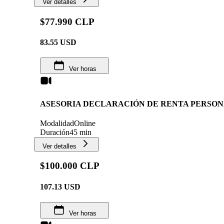
Ver detalles
$77.990 CLP
83.55
USD
Ver horas
ASESORIA DECLARACIÓN DE RENTA PERSO
Modalidad
Online
Duración
45 min
Ver detalles
$100.000 CLP
107.13
USD
Ver horas