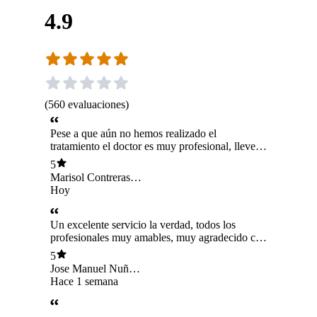
4.9
(
560
evaluaciones
)
Pese a que aún no hemos realizado el
tratamiento el doctor es muy profesional, lleve a
mi mamá para su evaluación y ella es paciente
5
de diálisis y él pidió la autorización del médico
Marisol Contreras
tratante de ella con la autorización para el
Marquizani
Hoy
procedimiento. Desde el inicio es un profesional
muy responsable y amable!
Un excelente servicio la verdad, todos los
profesionales muy amables, muy agradecido con
la atención que me brindaron, definitivamente
5
recomendables.
Jose Manuel Nuñez
Silva
Hace 1 semana