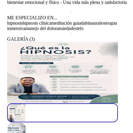
bienestar emocional y físico - Una vida más plena y satisfactoria
ME ESPECIALIZO EN...
hipnosis
hipnosis clinica
meditación guiada
binaurales
terapia
inmersiva
manejo del dolor
ansiedad
estrés
GALERÍA
(
3
)