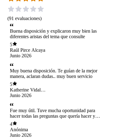
(
91
evaluaciones
)
Buena disposición y explicaron muy bien las
diferentes aristas del tema que consulte
5
Raúl Pirce Alcaya
Junio 2026
Muy buena disposición. Te guían de la mejor
manera, aclaran dudas.. muy buen servicio
5
Katherine Vidal
palacios
Junio 2026
Fue muy útil. Tuve mucha oportunidad para
hacer todas las preguntas que quería hacer y
tuve sugerencias que creo van a ser muy útiles
4
para el problema que estoy tratando de resolver.
Anónima
Hice click en el enlace que se me envió para
Junio 2026