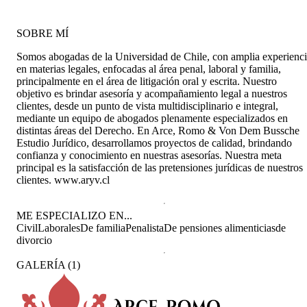
estar en la reunión y escogí empezar con zoom
workplace que tenía descargado, y no aparecía
que la anfitriona comenzara la reinion. Después
SOBRE MÍ
de algunos intentos y de hacer click en el enlace
decidí escoger zoom por no por workplace que
Somos abogadas de la Universidad de Chile, con amplia experienc
había descargado y resultó. No tengo claro cuál
en materias legales, enfocadas al área penal, laboral y familia,
fue el problema pero sugiero que para una
principalmente en el área de litigación oral y escrita. Nuestro
próxima vez, aparte del enlace, aparezcan
objetivo es brindar asesoría y acompañamiento legal a nuestros
instructivos de dónde hay que hacer click en las
clientes, desde un punto de vista multidisciplinario e integral,
ventanas que vayan apareciendo. También envié
mediante un equipo de abogados plenamente especializados en
un correo creo que al correo a de la Sra. Sara
distintas áreas del Derecho. En Arce, Romo & Von Dem Bussche
cuando ya había pasado avisando que estaba
Estudio Jurídico, desarrollamos proyectos de calidad, brindando
esperando la conección. Tal vez para una
confianza y conocimiento en nuestras asesorías. Nuestra meta
próxima vez se podría dejar por qué medio uno
principal es la satisfacción de las pretensiones jurídicas de nuestros
podría avisar si unobtiene problemas para iniciar
clientes. www.aryv.cl
la sesión, a qué correo u otra manera de
comunicación.
ME ESPECIALIZO EN...
Civil
Laborales
De familia
Penalista
De pensiones alimenticias
de
divorcio
GALERÍA
(
1
)