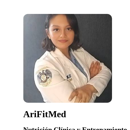
AriFitMed
Nutrición Clínica y Entrenamiento