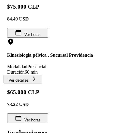
$75.000 CLP
84.49
USD
Ver horas
Kinesiologia pélvica . Sucursal Providencia
Modalidad
Presencial
Duración
60 min
Ver detalles
$65.000 CLP
73.22
USD
Ver horas