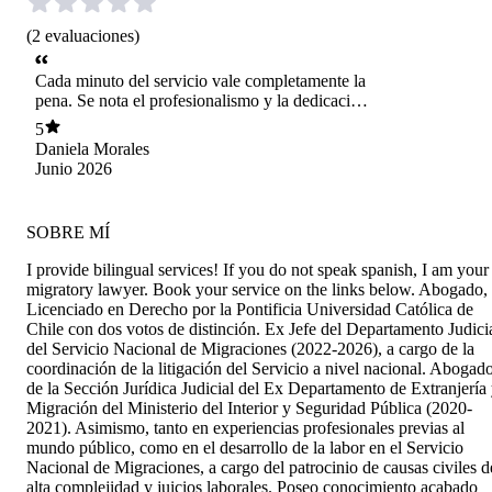
(
2
evaluaciones
)
Cada minuto del servicio vale completamente la
pena. Se nota el profesionalismo y la dedicación
desde el primer momento, pero lo que más
5
destaco es la capacidad de explicar cada detalle
Daniela Morales
de forma clara y fácil de entender. Sin duda, un
Junio 2026
excelente profesional.
SOBRE MÍ
I provide bilingual services! If you do not speak spanish, I am your
migratory lawyer. Book your service on the links below. Abogado,
Licenciado en Derecho por la Pontificia Universidad Católica de
Chile con dos votos de distinción. Ex Jefe del Departamento Judici
del Servicio Nacional de Migraciones (2022-2026), a cargo de la
coordinación de la litigación del Servicio a nivel nacional. Abogad
de la Sección Jurídica Judicial del Ex Departamento de Extranjería
Migración del Ministerio del Interior y Seguridad Pública (2020-
2021). Asimismo, tanto en experiencias profesionales previas al
mundo público, como en el desarrollo de la labor en el Servicio
Nacional de Migraciones, a cargo del patrocinio de causas civiles d
alta complejidad y juicios laborales. Poseo conocimiento acabado