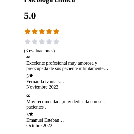
5.0
(
3
evaluaciones
)
Excelente profesional muy amorosa y
preocupada de sus paciente infinitamente
agradecida de ella
5
Fernanda ivania san
martin bascur
Noviembre 2022
Muy recomendada,muy dedicada con sus
pacientes .
5
Emanuel Esteban
Fuentealba Bascur
Octubre 2022