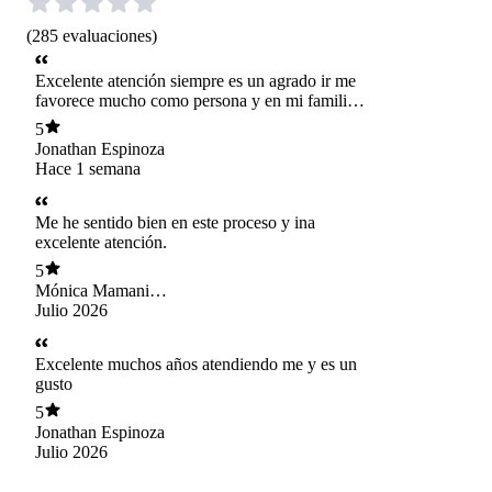
(
285
evaluaciones
)
Excelente atención siempre es un agrado ir me
favorece mucho como persona y en mi familia
también así que muy agradecido
5
Jonathan Espinoza
Hace 1 semana
Me he sentido bien en este proceso y ina
excelente atención.
5
Mónica Mamani
Amaro
Julio 2026
Excelente muchos años atendiendo me y es un
gusto
5
Jonathan Espinoza
Julio 2026