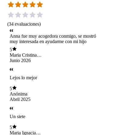
(
34
evaluaciones
)
Anna fue muy acogedora conmigo, se mostró
muy interesada en ayudarme con mi hijo
5
Maria Cristina
Cubillos
Junio 2026
Lejos lo mejor
5
Anónima
Abril 2025
Un siete
5
Maria Ignacia