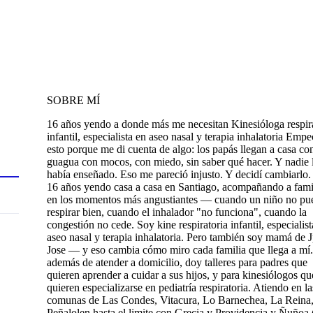
SOBRE MÍ
16 años yendo a donde más me necesitan Kinesióloga respir
infantil, especialista en aseo nasal y terapia inhalatoria Emp
esto porque me di cuenta de algo: los papás llegan a casa co
guagua con mocos, con miedo, sin saber qué hacer. Y nadie 
había enseñado. Eso me pareció injusto. Y decidí cambiarlo.
16 años yendo casa a casa en Santiago, acompañando a fami
en los momentos más angustiantes — cuando un niño no pu
respirar bien, cuando el inhalador "no funciona", cuando la
congestión no cede. Soy kine respiratoria infantil, especialist
aseo nasal y terapia inhalatoria. Pero también soy mamá de J
Jose — y eso cambia cómo miro cada familia que llega a mí
además de atender a domicilio, doy talleres para padres que
quieren aprender a cuidar a sus hijos, y para kinesiólogos qu
quieren especializarse en pediatría respiratoria. Atiendo en la
comunas de Las Condes, Vitacura, Lo Barnechea, La Reina
Peñalolen hasta el limite con Grecia y Providencia y Ñuñoa 