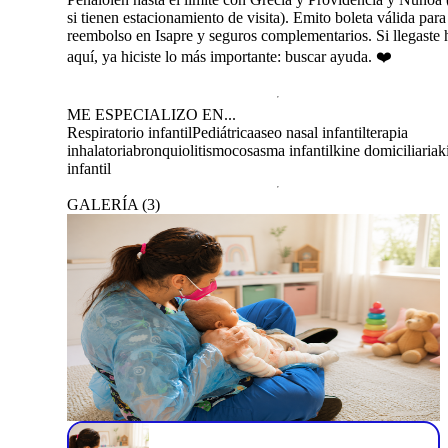
si tienen estacionamiento de visita). Emito boleta válida para
reembolso en Isapre y seguros complementarios. Si llegaste 
aquí, ya hiciste lo más importante: buscar ayuda. ❤️
ME ESPECIALIZO EN...
Respiratorio infantil
Pediátrica
aseo nasal infantil
terapia
inhalatoria
bronquiolitis
mocos
asma infantil
kine domiciliaria
k
infantil
GALERÍA
(
3
)