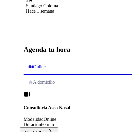
5
cosas. Muchas gracias Anita!!
Santiago Coloma
Figueroa
Hace 1 semana
Agenda tu hora
Online
A domicilio
Consultoria Aseo Nasal
Modalidad
Online
Duración
60 min