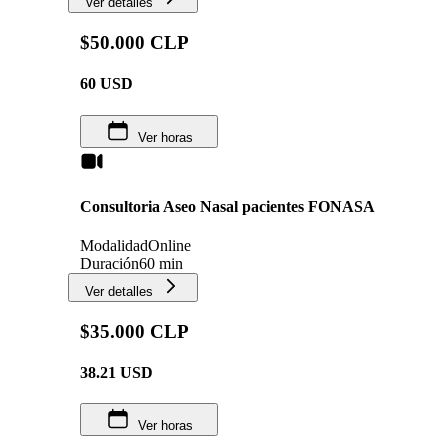
Ver detalles
$50.000 CLP
60
USD
Ver horas
Consultoria Aseo Nasal pacientes FONASA
Modalidad
Online
Duración
60 min
Ver detalles
$35.000 CLP
38.21
USD
Ver horas