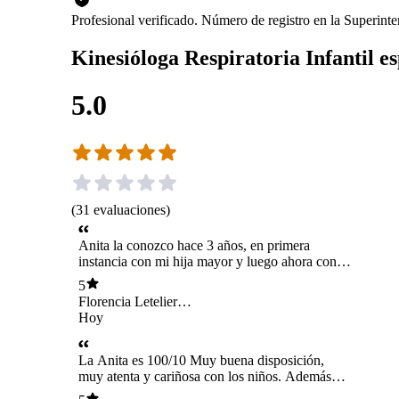
Profesional verificado. Número de registro en la Superint
Kinesióloga Respiratoria Infantil es
5.0
(
31
evaluaciones
)
Anita la conozco hace 3 años, en primera
instancia con mi hija mayor y luego ahora con
mi bebé, 1000% recomendada, muy empatica
5
como profesional, preocupada de forma
Florencia Letelier
constante en la evolución de cada cuadro y
Faúndez
Hoy
actualizada. Realiza la sesión dando una
tranquilidad enorme a las familias.
La Anita es 100/10 Muy buena disposición,
muy atenta y cariñosa con los niños. Además
explica todo a los papás y te enseña muchas