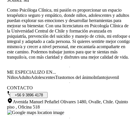
SOBRE MÍ
Como Psicóloga Clínica, mi pasión es proporcionar un espacio
terapéutico seguro y empático, donde niños, adolescentes y adultos
puedan explorar sus emociones y desarrollar herramientas para
mejorar su bienestar. Con una licenciatura en Psicología Clínica de
la Universidad Central de Chile y formación avanzada en
psiquiatría, prevención del suicidio y manejo de crisis, mi enfoque 
integral y adaptado a cada persona. Si quieres sentirte mejor contig
mismo/a y crecer a nivel personal, me encantaría acompañarte en
este camino. Podemos trabajar juntos para que te sientas más
tranquilo/a, con más claridad y disfrutes una mejor calidad de vida.
ME ESPECIALIZO EN...
Niños
Adulto
Adolescentes
Trastornos del ánimo
Infantojuvenil
CONTACTO
+56
9
3896
4178
Avenida Manuel Peñafiel Olivares 1480, Ovalle, Chile
.
Quinto
piso , Oficina 518