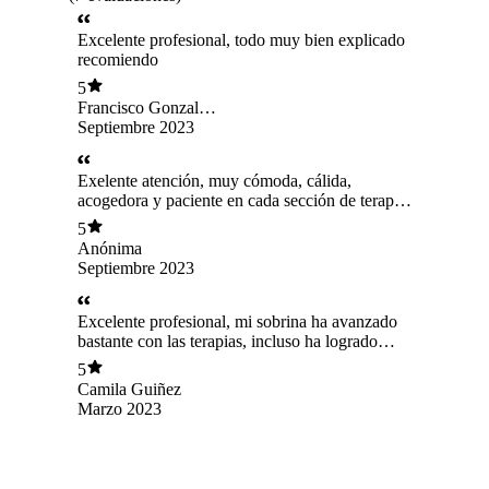
Excelente profesional, todo muy bien explicado
recomiendo
5
Francisco Gonzalez
Paredes
Septiembre 2023
Exelente atención, muy cómoda, cálida,
acogedora y paciente en cada sección de terapia
tanto con el niño y el adulto.
5
Anónima
Septiembre 2023
Excelente profesional, mi sobrina ha avanzado
bastante con las terapias, incluso ha logrado
adaptarse al colegio, agradezco mucho a la
5
fundación y a la terapeuta.
Camila Guiñez
Marzo 2023