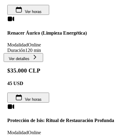
Ver horas
Renacer Áurico (Limpieza Energética)
Modalidad
Online
Duración
120 min
Ver detalles
$35.000 CLP
45
USD
Ver horas
Protección de Isis: Ritual de Restauración Profunda
Modalidad
Online