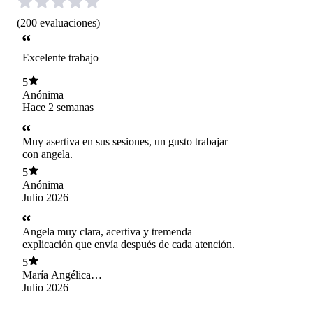
(
200
evaluaciones
)
Excelente trabajo
5
Anónima
Hace 2 semanas
Muy asertiva en sus sesiones, un gusto trabajar
con angela.
5
Anónima
Julio 2026
Angela muy clara, acertiva y tremenda
explicación que envía después de cada atención.
5
María Angélica
Morales Retamal
Julio 2026