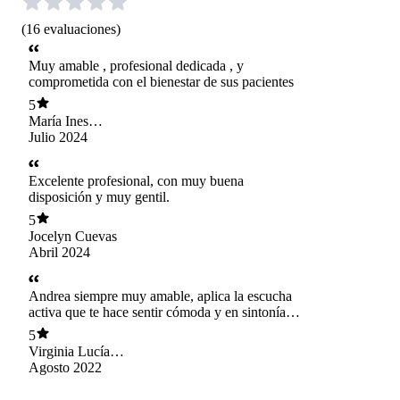
(
16
evaluaciones
)
Muy amable , profesional dedicada , y
comprometida con el bienestar de sus pacientes
5
María Ines
Munizaga Brizuela
Julio 2024
Excelente profesional, con muy buena
disposición y muy gentil.
5
Jocelyn Cuevas
Abril 2024
Andrea siempre muy amable, aplica la escucha
activa que te hace sentir cómoda y en sintonía
con las sesiones. Se adecua a las necesidades
5
que uno tiene para mejorar
Virginia Lucía
González Caroca
Agosto 2022