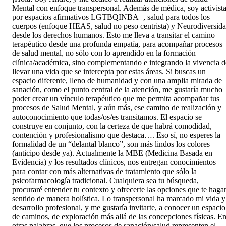
Mental con enfoque transpersonal. Además de médica, soy activist
por espacios afirmativos LGTBQINBA+, salud para todos los
cuerpos (enfoque HEAS, salud no peso centrista) y Neurodiversid
desde los derechos humanos. Esto me lleva a transitar el camino
terapéutico desde una profunda empatía, para acompañar procesos
de salud mental, no sólo con lo aprendido en la formación
clínica/académica, sino complementando e integrando la vivencia d
llevar una vida que se intercepta por estas áreas. Si buscas un
espacio diferente, lleno de humanidad y con una amplia mirada de
sanación, como el punto central de la atención, me gustaría mucho
poder crear un vínculo terapéutico que me permita acompañar tus
procesos de Salud Mental, y aún más, ese camino de realización y
autoconocimiento que todas/os/es transitamos. El espacio se
construye en conjunto, con la certeza de que habrá comodidad,
contención y profesionalismo que destaca…. Eso sí, no esperes la
formalidad de un “delantal blanco”, son más lindos los colores
(anticipo desde ya). Actualmente la MBE (Medicina Basada en
Evidencia) y los resultados clínicos, nos entregan conocimientos
para contar con más alternativas de tratamiento que sólo la
psicofarmacología tradicional. Cualquiera sea tu búsqueda,
procuraré entender tu contexto y ofrecerte las opciones que te haga
sentido de manera holística. Lo transpersonal ha marcado mi vida y
desarrollo profesional, y me gustaría invitarte, a conocer un espacio
de caminos, de exploración más allá de las concepciones físicas. E
otras palabras, que los procesos de sanación/salud representen el