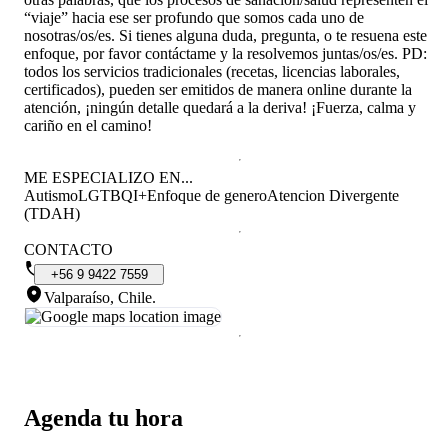
“viaje” hacia ese ser profundo que somos cada uno de
nosotras/os/es. Si tienes alguna duda, pregunta, o te resuena este
enfoque, por favor contáctame y la resolvemos juntas/os/es. PD:
todos los servicios tradicionales (recetas, licencias laborales,
certificados), pueden ser emitidos de manera online durante la
atención, ¡ningún detalle quedará a la deriva! ¡Fuerza, calma y
cariño en el camino!
ME ESPECIALIZO EN...
Autismo
LGTBQI+
Enfoque de genero
Atencion Divergente
(TDAH)
CONTACTO
+56
9
9422
7559
Valparaíso, Chile
.
Agenda tu hora