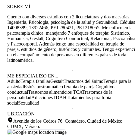
SOBRE MÍ
Cuento con diversos estudios con 2 licenciaturas y dos maestrías.
Ingeniería, Psicología, psicología de la salud y Sexualidad. Cédulas
14008389, 13922466, PEJ 280421, PEJ 218055. Me enfoco en la
psicoterapia clínica, manejando 7 enfoques de terapia: Sistémico,
Humanista, Gestalt, Cognitivo Conductual, Relacional, Psicoanális
y Psicocorporal. Además tengo una especialidad en terapia de
pareja, estudios de género, históricos y culturales. Tengo experienc
en el acompañamiento de personas en diferentes países de toda
latinoamérica.
ME ESPECIALIZO EN...
Adulto
Terapia familiar
Gestalt
Trastornos del ánimo
Terapia para la
ansiedad
Estrés postraumático
Terapia de pareja
Cognitivo
conductual
Trastornos alimenticios TCA
Trastornos de la
personalidad
Adicciones
TDAH
Tratamientos para fobia
social
Sexualidad
UBICACIÓN
Avenida de los Cedros 76, Contadero, Ciudad de México,
CDMX, México
.