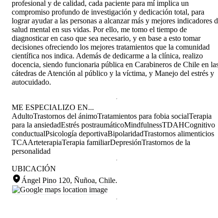
profesional y de calidad, cada paciente para mí implica un
compromiso profundo de investigación y dedicación total, para
lograr ayudar a las personas a alcanzar más y mejores indicadores 
salud mental en sus vidas. Por ello, me tomo el tiempo de
diagnosticar en caso que sea necesario, y en base a esto tomar
decisiones ofreciendo los mejores tratamientos que la comunidad
científica nos indica. Además de dedicarme a la clínica, realizo
docencia, siendo funcionaria pública en Carabineros de Chile en la
cátedras de Atención al público y la víctima, y Manejo del estrés y
autocuidado.
ME ESPECIALIZO EN...
Adulto
Trastornos del ánimo
Tratamientos para fobia social
Terapia
para la ansiedad
Estrés postraumático
Mindfulness
TDAH
Cognitivo
conductual
Psicología deportiva
Bipolaridad
Trastornos alimenticios
TCA
Arteterapia
Terapia familiar
Depresión
Trastornos de la
personalidad
UBICACIÓN
Ángel Pino 120, Ñuñoa, Chile
.