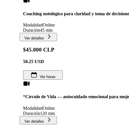
Coaching ontológico para claridad y toma de decisione
Modalidad
Online
Duración
45 min
Ver detalles
$45.000 CLP
50.25
USD
Ver horas
“Círculo de Vida — autocuidado emocional para muje
Modalidad
Online
Duración
120 min
Ver detalles