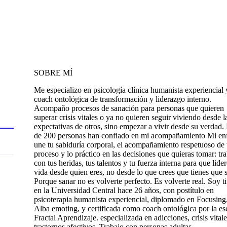
SOBRE MÍ
Me especializo en psicología clínica humanista experiencial 
coach ontológica de transformación y liderazgo interno.
Acompaño procesos de sanación para personas que quieren
superar crisis vitales o ya no quieren seguir viviendo desde l
expectativas de otros, sino empezar a vivir desde su verdad.
de 200 personas han confiado en mi acompañamiento Mi en
une tu sabiduría corporal, el acompañamiento respetuoso de 
proceso y lo práctico en las decisiones que quieras tomar: tr
con tus heridas, tus talentos y tu fuerza interna para que lider
vida desde quien eres, no desde lo que crees que tienes que s
Porque sanar no es volverte perfecto. Es volverte real. Soy t
en la Universidad Central hace 26 años, con postítulo en
psicoterapia humanista experiencial, diplomado en Focusing
Alba emoting, y certificada como coach ontológica por la es
Fractal Aprendizaje. especializada en adicciones, crisis vitale
trastornos afectivos. Trabajo con personas adultas.