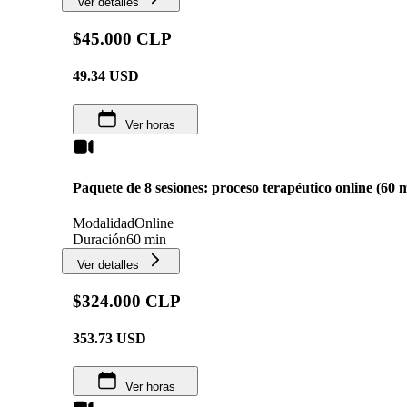
Ver detalles
$45.000 CLP
49.34
USD
Ver horas
Paquete de 8 sesiones: proceso terapéutico online (60 
Modalidad
Online
Duración
60 min
Ver detalles
$324.000 CLP
353.73
USD
Ver horas