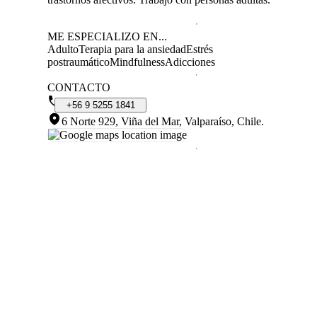
ME ESPECIALIZO EN...
Adulto
Terapia para la ansiedad
Estrés
postraumático
Mindfulness
Adicciones
CONTACTO
+56
9
5255
1841
6 Norte 929, Viña del Mar, Valparaíso, Chile
.