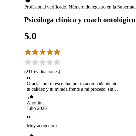
Profesional verificado. Número de registro en la Superint
Psicóloga clínica y coach ontológica
5.0
(
211
evaluaciones
)
Gracias por tu escucha, por tu acompañamiento,
tu calidez y tu mirada frente a mi proceso, sin
duda sin tu compañia nada sería posible
5
Anónima
Julio 2026
Muy acogedora