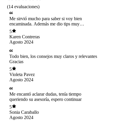
(
14
evaluaciones
)
Me sirvió mucho para saber si voy bien
encaminada. Además me dio tips muy
necesarios en mi etapa de crecimiento. Muy
5
puntual y amena nuestra sesión! Agradecida
Karen Contreras
Agosto 2024
Todo bien, los consejos muy claros y relevantes
Gracias
5
Violeta Pavez
Agosto 2024
Me encantó aclarar dudas, tenía tiempo
queriendo su asesoría, espero continuar
5
Sonia Caraballo
Agosto 2024