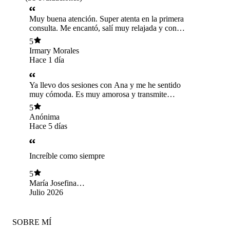
Muy buena atención. Super atenta en la primera
consulta. Me encantó, salí muy relajada y con el
ánimo a 100%
5
Irmary Morales
Hace 1 día
Ya llevo dos sesiones con Ana y me he sentido
muy cómoda. Es muy amorosa y transmite
mucha calma :)
5
Anónima
Hace 5 días
Increíble como siempre
5
María Josefina
Parada Pinilla
Julio 2026
SOBRE MÍ