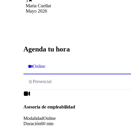
5
escucha marcaron una diferencia enorme. Tiene
Maria Cuellar
una habilidad especial para crear un ambiente de
Mayo 2026
confianza donde uno puede expresarse sin
miedo ni juicios. Lo que más destaco es su
enfoque claro y efectivo: no solo escucha, sino
que también ofrece herramientas prácticas y
reflexiones profundas que ayudan a generar
cambios reales. Se nota su amplia experiencia y
compromiso genuino con el bienestar de sus
Agenda tu hora
pacientes. Gracias a su acompañamiento, he
logrado entenderme mejor, gestionar mis
emociones y avanzar en aspectos importantes de
Online
mi vida. Es una profesional totalmente
recomendable para cualquier persona que
busque apoyo psicológico profesional.
Presencial
Asesoria de empleabilidad
Modalidad
Online
Duración
60 min