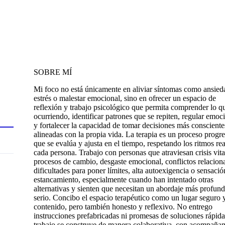
SOBRE MÍ
Mi foco no está únicamente en aliviar síntomas como ansied
estrés o malestar emocional, sino en ofrecer un espacio de
reflexión y trabajo psicológico que permita comprender lo qu
ocurriendo, identificar patrones que se repiten, regular emoc
y fortalecer la capacidad de tomar decisiones más consciente
alineadas con la propia vida. La terapia es un proceso progre
que se evalúa y ajusta en el tiempo, respetando los ritmos re
cada persona. Trabajo con personas que atraviesan crisis vita
procesos de cambio, desgaste emocional, conflictos relaciona
dificultades para poner límites, alta autoexigencia o sensació
estancamiento, especialmente cuando han intentado otras
alternativas y sienten que necesitan un abordaje más profun
serio. Concibo el espacio terapéutico como un lugar seguro 
contenido, pero también honesto y reflexivo. No entrego
instrucciones prefabricadas ni promesas de soluciones rápida
trabajo se construye de manera colaborativa, con acompaña