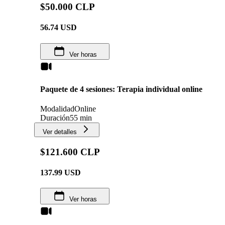
$50.000 CLP
56.74
USD
Ver horas
Paquete de 4 sesiones: Terapia individual online
Modalidad
Online
Duración
55 min
Ver detalles
$121.600 CLP
137.99
USD
Ver horas