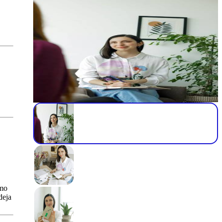
smo
deja