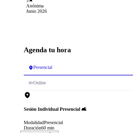
5
contribuyen a estar mejor.
Anónima
Junio 2026
Agenda tu hora
Presencial
Online
Sesión Individual Presencial 🛋️
Modalidad
Presencial
Duración
60 min