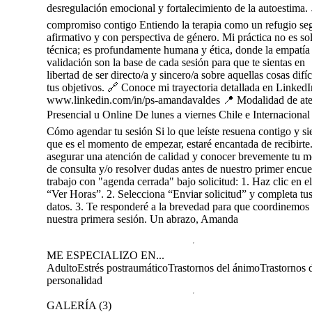
desregulación emocional y fortalecimiento de la autoestima. 
compromiso contigo Entiendo la terapia como un refugio se
afirmativo y con perspectiva de género. Mi práctica no es so
técnica; es profundamente humana y ética, donde la empatía 
validación son la base de cada sesión para que te sientas en
libertad de ser directo/a y sincero/a sobre aquellas cosas difíc
tus objetivos. 🔗 Conoce mi trayectoria detallada en LinkedI
www.linkedin.com/in/ps-amandavaldes 📍 Modalidad de at
Presencial u Online De lunes a viernes Chile e Internacional 
Cómo agendar tu sesión Si lo que leíste resuena contigo y si
que es el momento de empezar, estaré encantada de recibirte
asegurar una atención de calidad y conocer brevemente tu m
de consulta y/o resolver dudas antes de nuestro primer encue
trabajo con "agenda cerrada" bajo solicitud: 1. Haz clic en e
“Ver Horas”. 2. Selecciona “Enviar solicitud” y completa tu
datos. 3. Te responderé a la brevedad para que coordinemos
nuestra primera sesión. Un abrazo, Amanda
ME ESPECIALIZO EN...
Adulto
Estrés postraumático
Trastornos del ánimo
Trastornos d
personalidad
GALERÍA
(
3
)