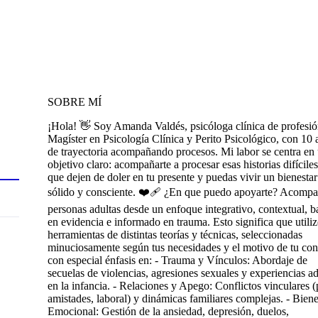
SOBRE MÍ
¡Hola! 👋 Soy Amanda Valdés, psicóloga clínica de profesió
Magíster en Psicología Clínica y Perito Psicológico, con 10 
de trayectoria acompañando procesos. Mi labor se centra en
objetivo claro: acompañarte a procesar esas historias difícile
que dejen de doler en tu presente y puedas vivir un bienestar
sólido y consciente. ❤️‍🩹 ¿En que puedo apoyarte? Acomp
personas adultas desde un enfoque integrativo, contextual, 
en evidencia e informado en trauma. Esto significa que utili
herramientas de distintas teorías y técnicas, seleccionadas
minuciosamente según tus necesidades y el motivo de tu con
con especial énfasis en: - Trauma y Vínculos: Abordaje de
secuelas de violencias, agresiones sexuales y experiencias a
en la infancia. - Relaciones y Apego: Conflictos vinculares (
amistades, laboral) y dinámicas familiares complejas. - Biene
Emocional: Gestión de la ansiedad, depresión, duelos,