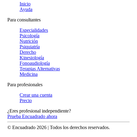
Inicio
Ayuda
Para consultantes
Especialidades
Psicología
Nutrición
Psiquiatría
Derecho
Kinesiología
Fonoaudiología
Terapias Alternativas
Medicina
Para profesionales
Crear una cuenta
Precio
¿Eres profesional independiente?
Prueba Encuadrado ahora
© Encuadrado
2026
| Todos los derechos reservados.