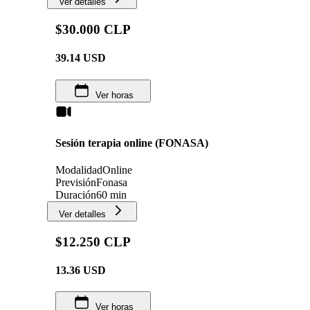
Ver detalles
$30.000 CLP
39.14
USD
Ver horas
Sesión terapia online (FONASA)
Modalidad
Online
Previsión
Fonasa
Duración
60 min
Ver detalles
$12.250 CLP
13.36
USD
Ver horas