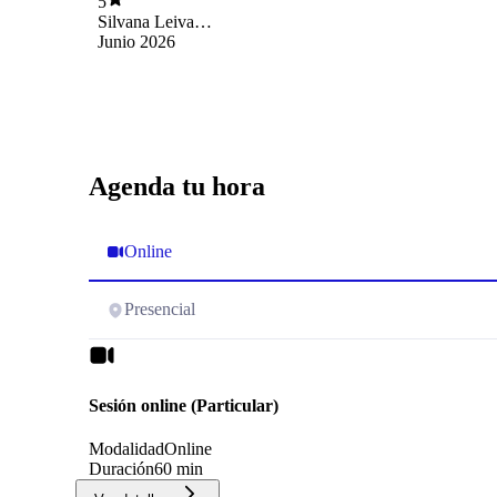
5
Silvana Leiva
Jimenez
Junio 2026
Agenda tu hora
Online
Presencial
Sesión online (Particular)
Modalidad
Online
Duración
60 min