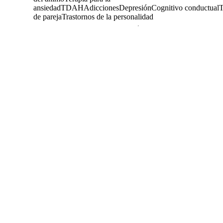
ansiedad
TDAH
Adicciones
Depresión
Cognitivo conductual
T
de pareja
Trastornos de la personalidad