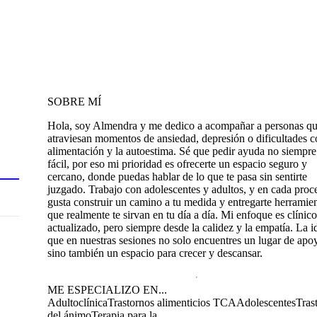
SOBRE MÍ
Hola, soy Almendra y me dedico a acompañar a personas q
atraviesan momentos de ansiedad, depresión o dificultades c
alimentación y la autoestima. Sé que pedir ayuda no siempre
fácil, por eso mi prioridad es ofrecerte un espacio seguro y
cercano, donde puedas hablar de lo que te pasa sin sentirte
juzgado. Trabajo con adolescentes y adultos, y en cada pro
gusta construir un camino a tu medida y entregarte herramie
que realmente te sirvan en tu día a día. Mi enfoque es clínico
actualizado, pero siempre desde la calidez y la empatía. La i
que en nuestras sesiones no solo encuentres un lugar de apo
sino también un espacio para crecer y descansar.
ME ESPECIALIZO EN...
Adulto
clínica
Trastornos alimenticios TCA
Adolescentes
Tras
del ánimo
Terapia para la