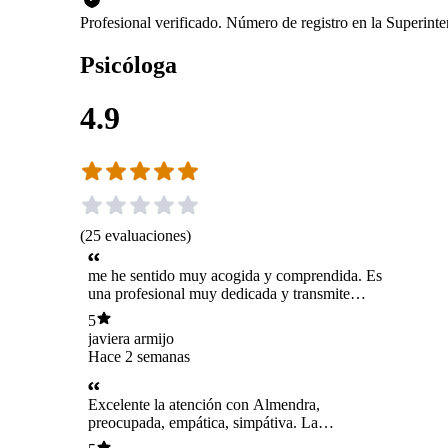
Profesional verificado. Número de registro en la Superin
Psicóloga
4.9
(
25
evaluaciones
)
me he sentido muy acogida y comprendida. Es
una profesional muy dedicada y transmite
mucha confianza !! Es secaaa!! Estoy feliz de
5
haber comenzado este proceso con ella, la
javiera armijo
recomiendo al 1000%
Hace 2 semanas
Excelente la atención con Almendra,
preocupada, empática, simpátiva. La
recomiendo 100%