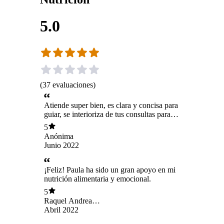
5.0
(
37
evaluaciones
)
Atiende super bien, es clara y concisa para
guiar, se interioriza de tus consultas para
asesorarte correctamente. de todas maneras la
5
recomiendo
Anónima
Junio 2022
¡Feliz! Paula ha sido un gran apoyo en mi
nutrición alimentaria y emocional.
5
Raquel Andrea
Carrasco Torres
Abril 2022