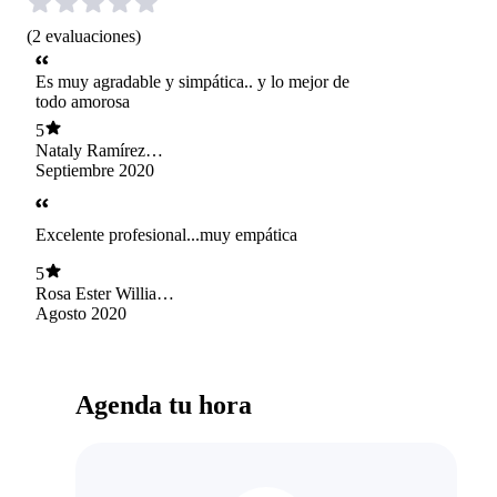
(
2
evaluaciones
)
Es muy agradable y simpática.. y lo mejor de
todo amorosa
5
Nataly Ramírez
Salgado
Septiembre 2020
Excelente profesional...muy empática
5
Rosa Ester Williams
Arriagada
Agosto 2020
Agenda tu hora