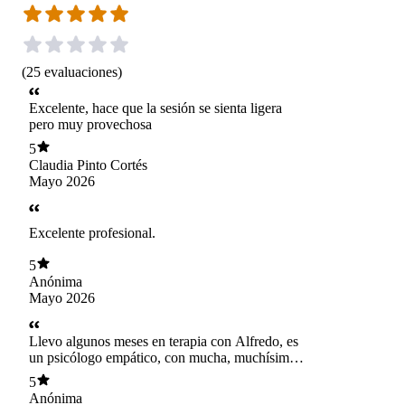
(
25
evaluaciones
)
Excelente, hace que la sesión se sienta ligera
pero muy provechosa
5
Claudia Pinto Cortés
Mayo 2026
Excelente profesional.
5
Anónima
Mayo 2026
Llevo algunos meses en terapia con Alfredo, es
un psicólogo empático, con mucha, muchísima
vocación, se toma el tiempo necesario para cada
5
sesión, es muy profesional. Ojala todos pudiesen
Anónima