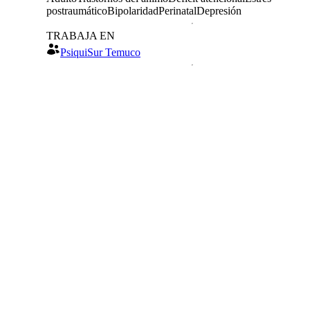
postraumático
Bipolaridad
Perinatal
Depresión
TRABAJA EN
PsiquiSur Temuco