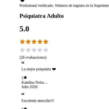
Profesional verificado. Número de registro en la Superin
Psiquiatra Adulto
5.0
(
26
evaluaciones
)
La mejor psiquiatra ❤️
5
Katalina Neira
Arriagada
Julio 2026
Excelente atención!!!