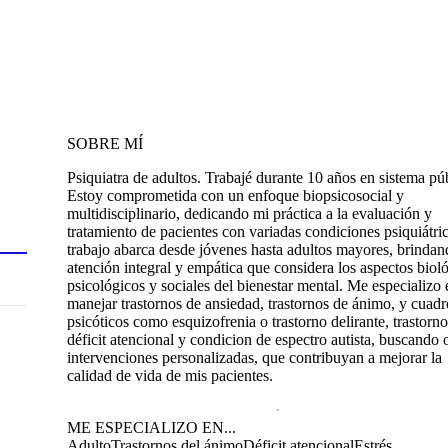
SOBRE MÍ
Psiquiatra de adultos. Trabajé durante 10 años en sistema pú
Estoy comprometida con un enfoque biopsicosocial y
multidisciplinario, dedicando mi práctica a la evaluación y
tratamiento de pacientes con variadas condiciones psiquiátri
trabajo abarca desde jóvenes hasta adultos mayores, brinda
atención integral y empática que considera los aspectos biol
psicológicos y sociales del bienestar mental. Me especializo 
manejar trastornos de ansiedad, trastornos de ánimo, y cuadr
psicóticos como esquizofrenia o trastorno delirante, trastorn
déficit atencional y condicion de espectro autista, buscando 
intervenciones personalizadas, que contribuyan a mejorar la
calidad de vida de mis pacientes.
ME ESPECIALIZO EN...
Adulto
Trastornos del ánimo
Déficit atencional
Estrés