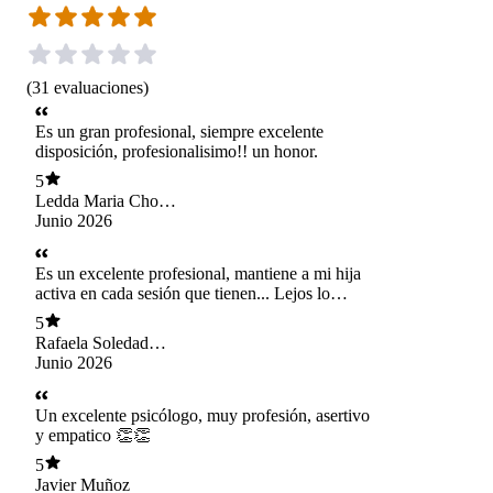
(
31
evaluaciones
)
Es un gran profesional, siempre excelente
disposición, profesionalisimo!! un honor.
5
Ledda Maria Chovar
Riquelme
Junio 2026
Es un excelente profesional, mantiene a mi hija
activa en cada sesión que tienen... Lejos lo
mejor.
5
Rafaela Soledad
Sabja Castro
Junio 2026
Un excelente psicólogo, muy profesión, asertivo
y empatico 👏👏
5
Javier Muñoz