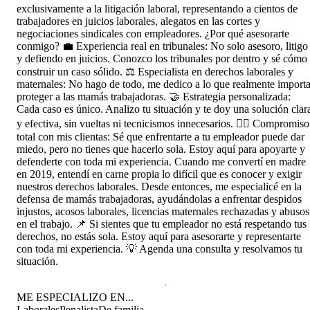
exclusivamente a la litigación laboral, representando a cientos de
trabajadores en juicios laborales, alegatos en las cortes y
negociaciones sindicales con empleadores. ¿Por qué asesorarte
conmigo? 💼 Experiencia real en tribunales: No solo asesoro, litigo
y defiendo en juicios. Conozco los tribunales por dentro y sé cómo
construir un caso sólido. ⚖️ Especialista en derechos laborales y
maternales: No hago de todo, me dedico a lo que realmente importa
proteger a las mamás trabajadoras. 🤝 Estrategia personalizada:
Cada caso es único. Analizo tu situación y te doy una solución clar
y efectiva, sin vueltas ni tecnicismos innecesarios. 👩‍⚖️ Compromiso
total con mis clientas: Sé que enfrentarte a tu empleador puede dar
miedo, pero no tienes que hacerlo sola. Estoy aquí para apoyarte y
defenderte con toda mi experiencia. Cuando me convertí en madre
en 2019, entendí en carne propia lo difícil que es conocer y exigir
nuestros derechos laborales. Desde entonces, me especialicé en la
defensa de mamás trabajadoras, ayudándolas a enfrentar despidos
injustos, acosos laborales, licencias maternales rechazadas y abusos
en el trabajo. 📌 Si sientes que tu empleador no está respetando tus
derechos, no estás sola. Estoy aquí para asesorarte y representarte
con toda mi experiencia. 💡 Agenda una consulta y resolvamos tu
situación.
ME ESPECIALIZO EN...
Laborales
Penalista
De familia