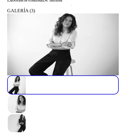
GALERÍA
(
3
)